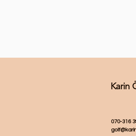
Karin 
070-316 3
golf@kari