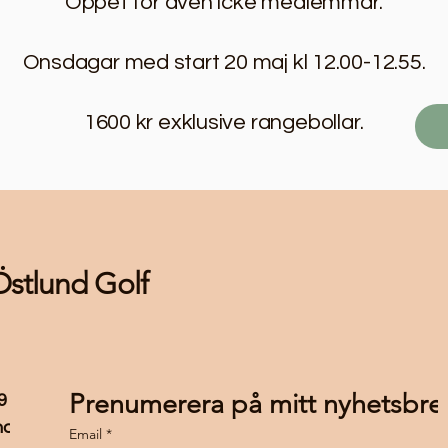
Öppet för även icke medlemmar.
Onsdagar med start 20 maj kl 12.00-12.55.
1600 kr exklusive rangebollar.
Östlund Golf
Prenumerera på mitt nyhetsbrev
9 88
nostlund.se
Email
*