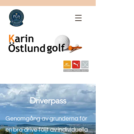
Driverpass
Genomgång av grunderna för
en bra drive följt av individuella